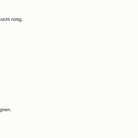
icht nötig.
agnen.