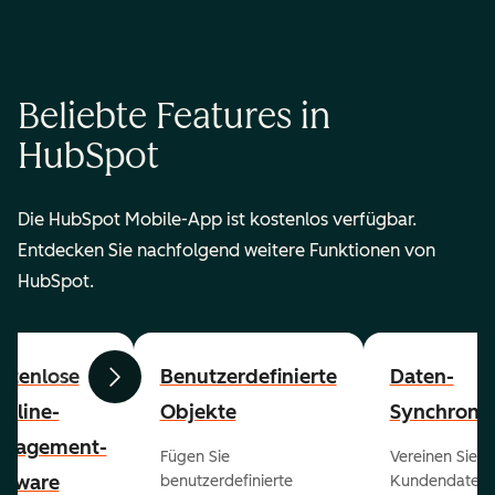
Beliebte Features in
HubSpot
Die HubSpot Mobile-App ist kostenlos verfügbar.
Entdecken Sie nachfolgend weitere Funktionen von
HubSpot.
stenlose
Benutzerdefinierte
Daten-
Zurück
Weiter
peline-
Objekte
Synchronis
nagement-
Fügen Sie
Vereinen Sie al
ftware
benutzerdefinierte
Kundendaten a