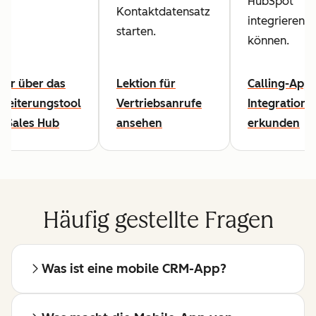
HubSpot
Kontaktdatensatz
integrieren
starten.
können.
hr über das
Lektion für
Calling-App-
weiterungstool
Vertriebsanrufe
Integratione
r Sales Hub
ansehen
erkunden
Häufig gestellte Fragen
Was ist eine mobile CRM-App?