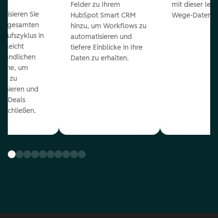
Felder zu Ihrem
mit dieser lei
ualisieren Sie
HubSpot Smart CRM
Wege-Daten-Sy
en gesamten
hinzu, um Workflows zu
kaufszyklus in
automatisieren und
er leicht
tiefere Einblicke in Ihre
ständlichen
Daten zu erhalten.
eline, um
ds zu
orisieren und
r Deals
uschließen.