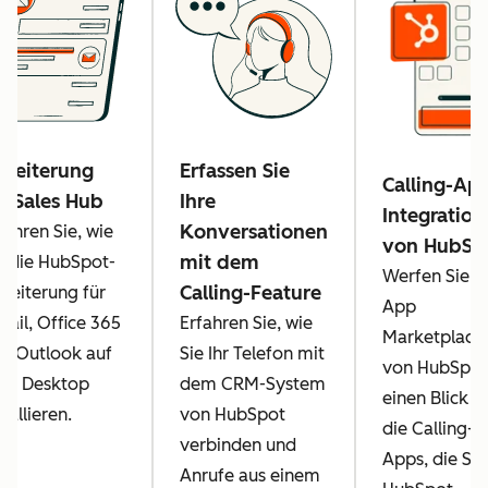
rweiterung
Erfassen Sie
Calling-Ap
r Sales Hub
Ihre
Integratio
Konversationen
fahren Sie, wie
von HubSp
mit dem
e die HubSpot-
Werfen Sie i
Calling-Feature
weiterung für
App
ail, Office 365
Erfahren Sie, wie
Marketplace
d Outlook auf
Sie Ihr Telefon mit
von HubSpot
em Desktop
dem CRM-System
einen Blick a
stallieren.
von HubSpot
die Calling-
verbinden und
Apps, die Sie
Anrufe aus einem