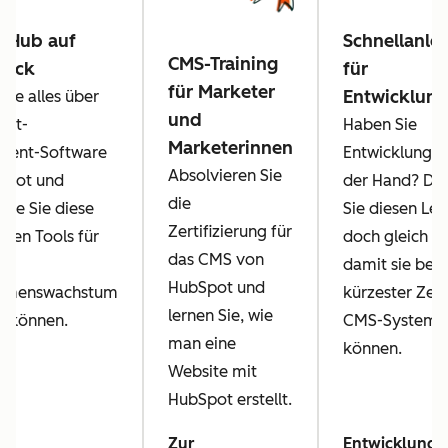
t Hub auf
Schnellanle
CMS-Training
lick
für
für Marketer
Entwicklung
Sie alles über
und
ent-
Haben Sie
Marketerinnen
ent-Software
Entwicklungsp
Absolvieren Sie
Spot und
der Hand? Da
die
 wie Sie diese
Sie diesen Lei
Zertifizierung für
igen Tools für
doch gleich we
das CMS von
damit sie berei
HubSpot und
hmenswachstum
kürzester Zei
lernen Sie, wie
n können.
CMS-System a
man eine
können.
Website mit
HubSpot erstellt.
Zur
Entwicklungs