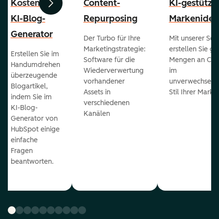
Kostenloser
Content-
KI-gestützt
Zurück
Weiter
KI-Blog-
Repurposing
Markenident
Generator
Der Turbo für Ihre
Mit unserer Sof
Marketingstrategie:
erstellen Sie g
Erstellen Sie im
Software für die
Mengen an Con
Handumdrehen
Wiederverwertung
im
überzeugende
vorhandener
unverwechselb
Blogartikel,
Assets in
Stil Ihrer Marke
indem Sie im
verschiedenen
KI-Blog-
Kanälen
Generator von
HubSpot einige
einfache
Fragen
beantworten.