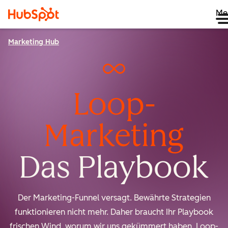
Me
Marketing Hub
Loop-
Marketing
Das Playbook
Der Marketing-Funnel versagt. Bewährte Strategien
funktionieren nicht mehr. Daher braucht Ihr Playbook
frischen Wind, worum wir uns gekümmert haben. Loop-