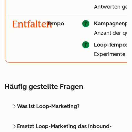
Antworten gen
Entfalten
Tempo
Kampagnenper
Anzahl der qual
Loop-Tempo:
A
Experimente p
Häufig gestellte Fragen
Was ist Loop-Marketing?
Ersetzt Loop-Marketing das Inbound-