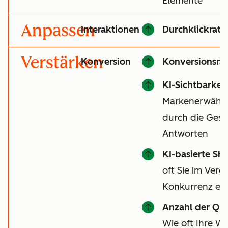
Elemente
Anpassen
Interaktionen
Durchklickrate
Verstärken
Konversion
Konversionsrat
KI-Sichtbarkeit
Markenerwähnu
durch die Gesa
Antworten
KI-basierte Sha
oft Sie im Vergl
Konkurrenz er
Anzahl der Qu
Wie oft Ihre We