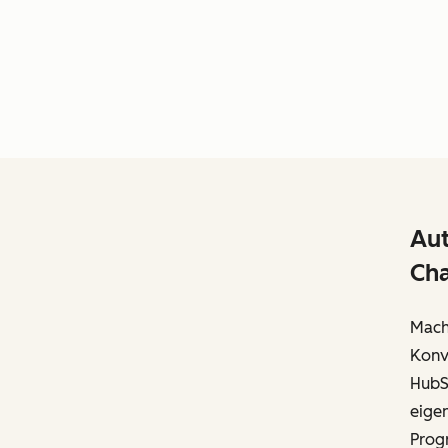
Aut
Cha
Mache
Konv
HubS
eige
Prog