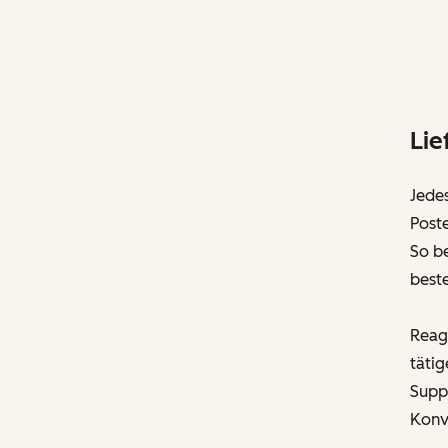
Lie
Jede
Post
So be
best
Reagi
tätig
Suppo
Konv