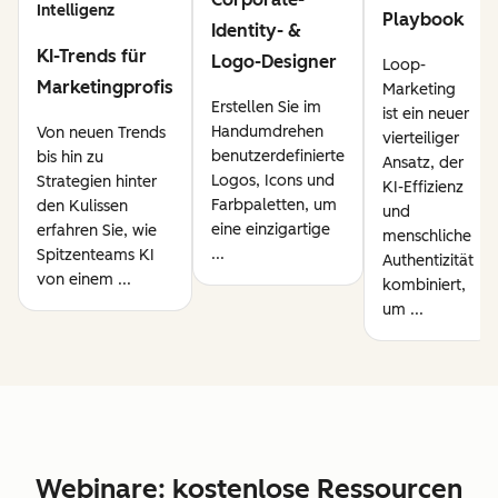
Intelligenz
Playbook
Identity- &
KI-Trends für
Logo-Designer
Loop-
Marketingprofis
Marketing
Erstellen Sie im
ist ein neuer
Handumdrehen
Von neuen Trends
vierteiliger
benutzerdefinierte
bis hin zu
Ansatz, der
Logos, Icons und
Strategien hinter
KI-Effizienz
Farbpaletten, um
den Kulissen
und
eine einzigartige
erfahren Sie, wie
menschliche
...
Spitzenteams KI
Authentizität
von einem ...
kombiniert,
um ...
Webinare: kostenlose Ressourcen