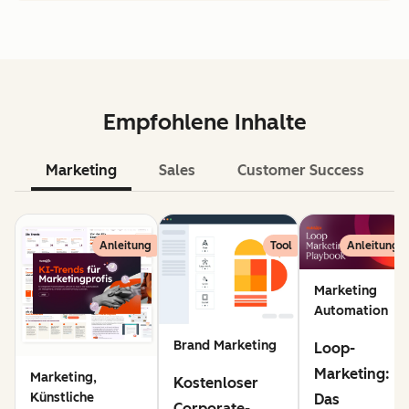
Empfohlene Inhalte
Marketing
Sales
Customer Success
KI
Anleitung
Tool
Anleitung
Marketing
Automation
Brand Marketing
Loop-
Marketing:
Marketing,
Kostenloser
Künstliche
Das
Corporate-