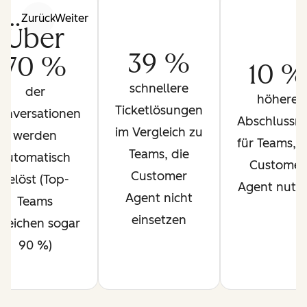
Zurück
Weiter
Über
39 %
70 %
10 %
schnellere
der
höhere
Ticketlösungen
onversationen
Abschlussra
im Vergleich zu
werden
für Teams, d
Teams, die
automatisch
Customer
Customer
gelöst (Top-
Agent nutz
Agent nicht
Teams
einsetzen
rreichen sogar
90 %)