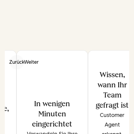
Zurück
Weiter
Wissen,
wann Ihr
Team
In wenigen
gefragt ist
ge,
Minuten
Customer
e
eingerichtet
Agent
Verwandeln Sie Ihre