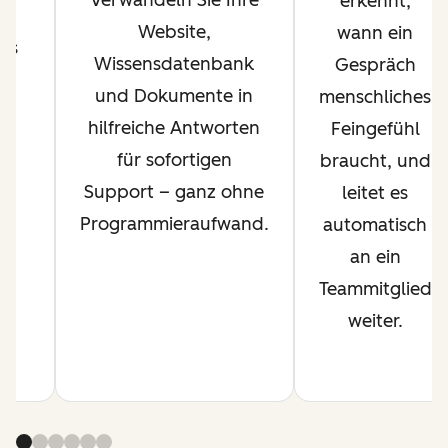
erkennt,
–
Website,
wann ein
sis
Wissensdatenbank
Gespräch
n
und Dokumente in
menschliches
hilfreiche Antworten
Feingefühl
r
für sofortigen
braucht, und
Support – ganz ohne
leitet es
Programmieraufwand.
automatisch
an ein
Teammitglied
weiter.