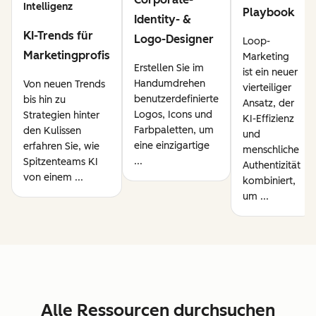
Intelligenz
Playbook
Identity- &
KI-Trends für
Logo-Designer
Loop-
Marketingprofis
Marketing
Erstellen Sie im
ist ein neuer
Handumdrehen
Von neuen Trends
vierteiliger
benutzerdefinierte
bis hin zu
Ansatz, der
Logos, Icons und
Strategien hinter
KI-Effizienz
Farbpaletten, um
den Kulissen
und
eine einzigartige
erfahren Sie, wie
menschliche
...
Spitzenteams KI
Authentizität
von einem ...
kombiniert,
um ...
Alle Ressourcen durchsuchen