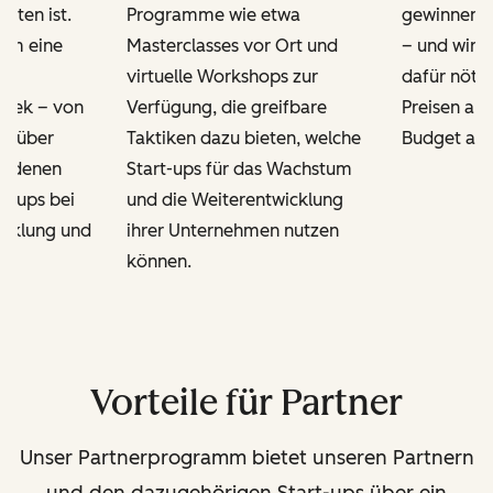
itten ist.
Programme wie etwa
gewinnen 
dem eine
Masterclasses vor Ort und
– und wir b
virtuelle Workshops zur
dafür nöti
thek – von
Verfügung, die greifbare
Preisen an, 
s über
Taktiken dazu bieten, welche
Budget ang
hiedenen
Start-ups für das Wachstum
rt-ups bei
und die Weiterentwicklung
icklung und
ihrer Unternehmen nutzen
.
können.
Vorteile für Partner
Unser Partnerprogramm bietet unseren Partnern