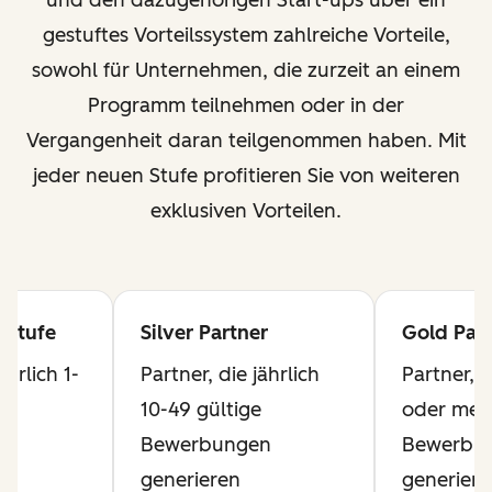
und den dazugehörigen Start-ups über ein
gestuftes Vorteilssystem zahlreiche Vorteile,
sowohl für Unternehmen, die zurzeit an einem
Programm teilnehmen oder in der
Vergangenheit daran teilgenommen haben. Mit
jeder neuen Stufe profitieren Sie von weiteren
exklusiven Vorteilen.
 Stufe
Silver Partner
Gold Part
ährlich 1-
Partner, die jährlich
Partner, d
10-49 gültige
oder mehr
n
Bewerbungen
Bewerbu
generieren
generiere