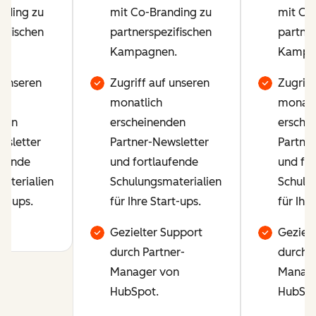
nding zu
mit Co-Branding zu
mit Co
zifischen
partnerspezifischen
partner
n.
Kampagnen.
Kampa
 unseren
Zugriff auf unseren
Zugriff
monatlich
monatl
den
erscheinenden
ersche
wsletter
Partner-Newsletter
Partner
ufende
und fortlaufende
und fo
aterialien
Schulungsmaterialien
Schulu
rt-ups.
für Ihre Start-ups.
für Ihre
Gezielter Support
Gezielt
durch Partner-
durch P
Manager von
Manage
HubSpot.
HubSpo