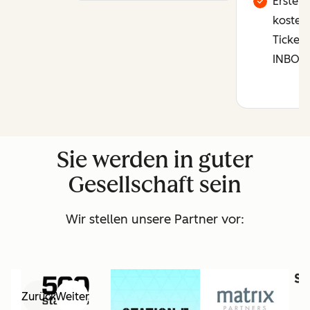
Erster 
kostenl
Tickets
INBOU
Sie werden in guter
Gesellschaft sein
Wir stellen unsere Partner vor:
Zurück
Weiter