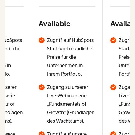
Available
Availab
f HubSpots
Zugriff auf HubSpots
Zugriff
eundliche
Start-up-freundliche
Start-u
ie
Preise für die
Preise 
en in
Unternehmen in
Untern
olio.
Ihrem Portfolio.
Portfol
unserer
Zugang zu unserer
Zugang
arserie
Live-Webinarserie
Live-We
als of
„Fundamentals of
„Funda
Grundlagen
Growth" (Grundlagen
Growth
ums).
des Wachstums).
des Wa
 unsere
Zugriff auf unsere
Zugriff