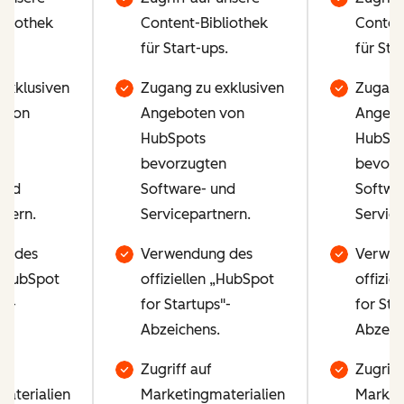
bliothek
Content-Bibliothek
Conten
ps.
für Start-ups.
für Sta
exklusiven
Zugang zu exklusiven
Zugang
 von
Angeboten von
Angebo
HubSpots
HubSpo
en
bevorzugten
bevorz
und
Software- und
Softwa
tnern.
Servicepartnern.
Service
g des
Verwendung des
Verwen
 „HubSpot
offiziellen „HubSpot
offizie
s"-
for Startups"-
for Sta
.
Abzeichens.
Abzeic
Zugriff auf
Zugriff
aterialien
Marketingmaterialien
Market