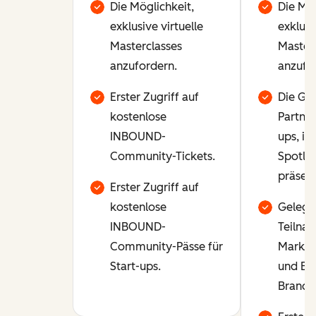
Die Möglichkeit,
Die Mög
exklusive virtuelle
exklusi
Masterclasses
Masterc
anzufordern.
anzufo
Erster Zugriff auf
Die Gel
kostenlose
Partner
INBOUND-
ups, in
Community-Tickets.
Spotlig
präsent
Erster Zugriff auf
kostenlose
Gelege
INBOUND-
Teilna
Community-Pässe für
Marke
Start-ups.
und Ev
Brandi