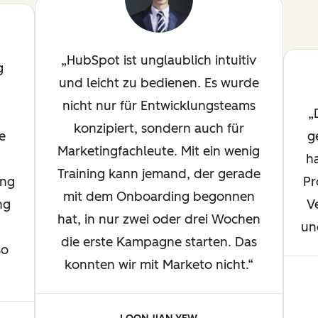
HubSpot ist unglaublich intuitiv
g
und leicht zu bedienen. Es wurde
nicht nur für Entwicklungsteams
konzipiert, sondern auch für
e
g
Marketingfachleute. Mit ein wenig
h
Training kann jemand, der gerade
ung
Pr
mit dem Onboarding begonnen
ng
V
hat, in nur zwei oder drei Wochen
un
die erste Kampagne starten. Das
so
konnten wir mit Marketo nicht.