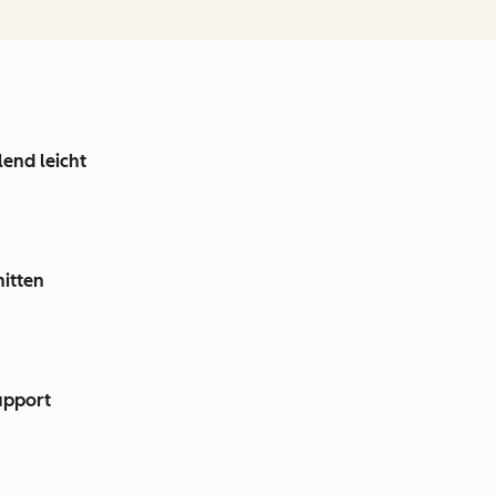
lend leicht
nitten
upport