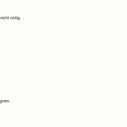
icht nötig.
agnen.