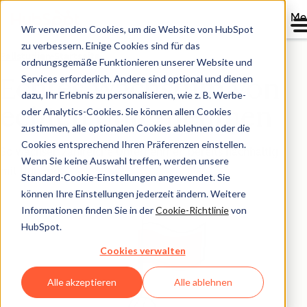
Me
Wir verwenden Cookies, um die Website von HubSpot
zu verbessern. Einige Cookies sind für das
Fallstudien-Startseite
ordnungsgemäße Funktionieren unserer Website und
Services erforderlich. Andere sind optional und dienen
Echtes Wachstum von
dazu, Ihr Erlebnis zu personalisieren, wie z. B. Werbe-
echten Unternehmen
oder Analytics-Cookies. Sie können allen Cookies
zustimmen, alle optionalen Cookies ablehnen oder die
Cookies entsprechend Ihren Präferenzen einstellen.
So wachsen zahlreiche Unternehmen bereits nachhaltig
Wenn Sie keine Auswahl treffen, werden unsere
mit HubSpot.
Standard-Cookie-Einstellungen angewendet. Sie
können Ihre Einstellungen jederzeit ändern. Weitere
Informationen finden Sie in der
Cookie-Richtlinie
von
HubSpot.
Cookies verwalten
Alle akzeptieren
Alle ablehnen