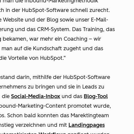
enn man die Inbound-Marketingmethodik
ch in der HubSpot-Software schnell zurecht.
die Website und der Blog sowie unser E-Mail-
erung und das CRM-System. Das Training, das
ng bekamen, war mehr ein Coaching – wir
ie man auf die Kundschaft zugeht und das
 die Vorteile von HubSpot.“
estand darin, mithilfe der HubSpot-Software
rnehmens zu bringen und sie in Leads zu
n die
Social-Media-Inbox
und das
Blog-Tool
Inbound-Marketing-Content promotet wurde,
eos. Schon bald konnten das Marektingteam
nstieg verzeichnen und mit
Landingpages