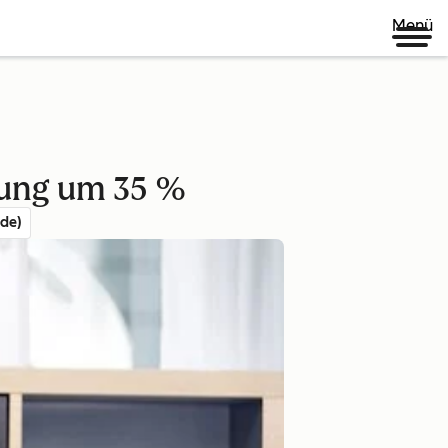
Menü
nung um 35 %
de)