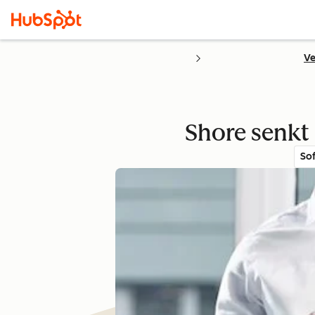
Ve
Shore senkt
So