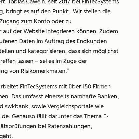
rt. Tobias Cawein, seit 2017 bei FinTecSystems
, bringt es auf den Punkt: „Wir stellen die
n Zugang zum Konto oder zu
r auf der Website integrieren können. Zudem
rufenen Daten im Auftrag des Endkunden
ellen und kategorisieren, dass sich möglichst
effen lassen – sei es im Zuge der
ung von Risikomerkmalen.“
rbeitet FinTecSystems mit über 150 Firmen
en. Das umfasst einerseits namhafte Banken,
d swkbank, sowie Vergleichsportale wie
e. Genauso fällt darunter das Thema E-
ätsprüfungen bei Ratenzahlungen,
geht.