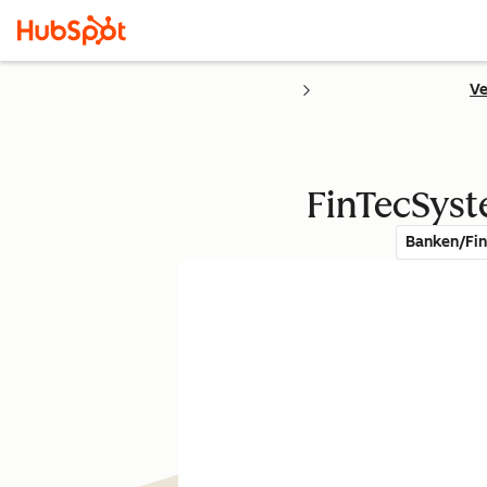
Ve
FinTecSyst
Banken/Fin