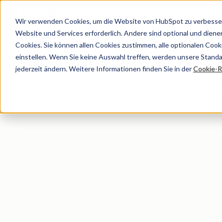
Wir verwenden Cookies, um die Website von HubSpot zu verbesser
Website und Services erforderlich. Andere sind optional und dienen 
Fallstudien-Startseite
Cookies. Sie können allen Cookies zustimmen, alle optionalen Coo
einstellen. Wenn Sie keine Auswahl treffen, werden unsere Stand
Echtes Wachstum von 
jederzeit ändern. Weitere Informationen finden Sie in der
Cookie-Ri
So wachsen zahlreiche Unternehmen bereits nachhaltig mit 