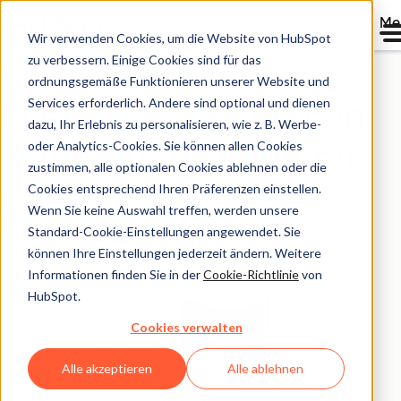
Me
Wir verwenden Cookies, um die Website von HubSpot
zu verbessern. Einige Cookies sind für das
Fallstudien-Startseite
ordnungsgemäße Funktionieren unserer Website und
Services erforderlich. Andere sind optional und dienen
Echtes Wachstum von
dazu, Ihr Erlebnis zu personalisieren, wie z. B. Werbe-
echten Unternehmen
oder Analytics-Cookies. Sie können allen Cookies
zustimmen, alle optionalen Cookies ablehnen oder die
Cookies entsprechend Ihren Präferenzen einstellen.
So wachsen zahlreiche Unternehmen bereits nachhaltig
Wenn Sie keine Auswahl treffen, werden unsere
mit HubSpot.
Standard-Cookie-Einstellungen angewendet. Sie
können Ihre Einstellungen jederzeit ändern. Weitere
Informationen finden Sie in der
Cookie-Richtlinie
von
HubSpot.
Cookies verwalten
Alle akzeptieren
Alle ablehnen