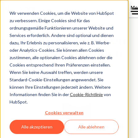
Me
Wir verwenden Cookies, um die Website von HubSpot
zu verbessern. Einige Cookies sind für das
Fallstudien-Startseite
ordnungsgemäße Funktionieren unserer Website und
Services erforderlich. Andere sind optional und dienen
Echtes Wachstum von
dazu, Ihr Erlebnis zu personalisieren, wie z. B. Werbe-
echten Unternehmen
oder Analytics-Cookies. Sie können allen Cookies
zustimmen, alle optionalen Cookies ablehnen oder die
Cookies entsprechend Ihren Präferenzen einstellen.
So wachsen zahlreiche Unternehmen bereits nachhaltig
Wenn Sie keine Auswahl treffen, werden unsere
mit HubSpot.
Standard-Cookie-Einstellungen angewendet. Sie
können Ihre Einstellungen jederzeit ändern. Weitere
Informationen finden Sie in der
Cookie-Richtlinie
von
HubSpot.
Cookies verwalten
Alle akzeptieren
Alle ablehnen