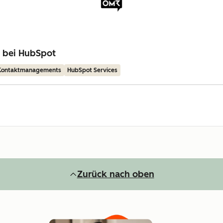
g bei HubSpot
 Kontaktmanagements
HubSpot Services
Zurück nach oben