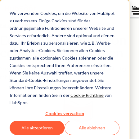
Me
Wir verwenden Cookies, um die Website von HubSpot
zu verbessern. Einige Cookies sind für das
Fallstudien-Startseite
ordnungsgemäße Funktionieren unserer Website und
Services erforderlich. Andere sind optional und dienen
Echtes Wachstum von
dazu, Ihr Erlebnis zu personalisieren, wie z. B. Werbe-
echten Unternehmen
oder Analytics-Cookies. Sie können allen Cookies
zustimmen, alle optionalen Cookies ablehnen oder die
Cookies entsprechend Ihren Präferenzen einstellen.
So wachsen zahlreiche Unternehmen bereits nachhaltig
Wenn Sie keine Auswahl treffen, werden unsere
mit HubSpot.
Standard-Cookie-Einstellungen angewendet. Sie
können Ihre Einstellungen jederzeit ändern. Weitere
Informationen finden Sie in der
Cookie-Richtlinie
von
HubSpot.
Cookies verwalten
Alle akzeptieren
Alle ablehnen