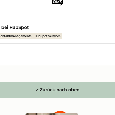
g bei HubSpot
 Kontaktmanagements
HubSpot Services
Zurück nach oben