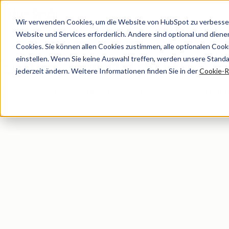
Wir verwenden Cookies, um die Website von HubSpot zu verbesser
Website und Services erforderlich. Andere sind optional und dienen 
Fallstudien-Startseite
Cookies. Sie können allen Cookies zustimmen, alle optionalen Coo
einstellen. Wenn Sie keine Auswahl treffen, werden unsere Stand
Echtes Wachstum von 
jederzeit ändern. Weitere Informationen finden Sie in der
Cookie-Ri
So wachsen zahlreiche Unternehmen bereits nachhaltig mit 