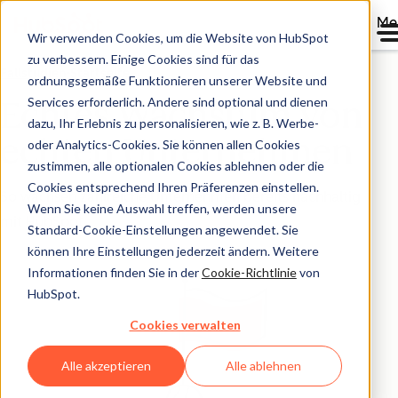
Me
Wir verwenden Cookies, um die Website von HubSpot
zu verbessern. Einige Cookies sind für das
Fallstudien-Startseite
ordnungsgemäße Funktionieren unserer Website und
Services erforderlich. Andere sind optional und dienen
Echtes Wachstum von
dazu, Ihr Erlebnis zu personalisieren, wie z. B. Werbe-
echten Unternehmen
oder Analytics-Cookies. Sie können allen Cookies
zustimmen, alle optionalen Cookies ablehnen oder die
Cookies entsprechend Ihren Präferenzen einstellen.
So wachsen zahlreiche Unternehmen bereits nachhaltig
Wenn Sie keine Auswahl treffen, werden unsere
mit HubSpot.
Standard-Cookie-Einstellungen angewendet. Sie
können Ihre Einstellungen jederzeit ändern. Weitere
Informationen finden Sie in der
Cookie-Richtlinie
von
HubSpot.
Cookies verwalten
Alle akzeptieren
Alle ablehnen