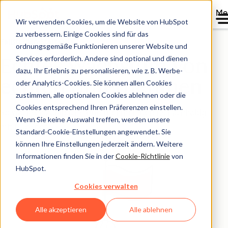
Me
Wir verwenden Cookies, um die Website von HubSpot
zu verbessern. Einige Cookies sind für das
Fallstudien-Startseite
ordnungsgemäße Funktionieren unserer Website und
Services erforderlich. Andere sind optional und dienen
Echtes Wachstum von
dazu, Ihr Erlebnis zu personalisieren, wie z. B. Werbe-
echten Unternehmen
oder Analytics-Cookies. Sie können allen Cookies
zustimmen, alle optionalen Cookies ablehnen oder die
Cookies entsprechend Ihren Präferenzen einstellen.
So wachsen zahlreiche Unternehmen bereits nachhaltig
Wenn Sie keine Auswahl treffen, werden unsere
mit HubSpot.
Standard-Cookie-Einstellungen angewendet. Sie
können Ihre Einstellungen jederzeit ändern. Weitere
Informationen finden Sie in der
Cookie-Richtlinie
von
HubSpot.
Cookies verwalten
Alle akzeptieren
Alle ablehnen