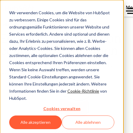
Me
Wir verwenden Cookies, um die Website von HubSpot
zu verbessern. Einige Cookies sind für das
Fallstudien-Startseite
ordnungsgemäße Funktionieren unserer Website und
Services erforderlich. Andere sind optional und dienen
Echtes Wachstum von
dazu, Ihr Erlebnis zu personalisieren, wie z. B. Werbe-
echten Unternehmen
oder Analytics-Cookies. Sie können allen Cookies
zustimmen, alle optionalen Cookies ablehnen oder die
Cookies entsprechend Ihren Präferenzen einstellen.
So wachsen zahlreiche Unternehmen bereits nachhaltig
Wenn Sie keine Auswahl treffen, werden unsere
mit HubSpot.
Standard-Cookie-Einstellungen angewendet. Sie
können Ihre Einstellungen jederzeit ändern. Weitere
Informationen finden Sie in der
Cookie-Richtlinie
von
HubSpot.
Cookies verwalten
Alle akzeptieren
Alle ablehnen