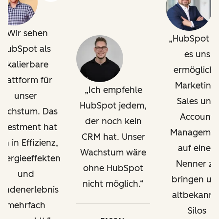
Wir sehen
HubSpot h
HubSpot als
es uns
skalierbare
ermöglicht
Plattform für
Marketing,
Ich empfehle
unser
Sales und
HubSpot jedem,
achstum. Das
Account
der noch kein
nvestment hat
Managemen
CRM hat. Unser
ich in Effizienz,
auf einen
Wachstum wäre
nergieeffekten
Nenner zu
ohne HubSpot
und
bringen un
nicht möglich.
undenerlebnis
altbekannt
mehrfach
Silos