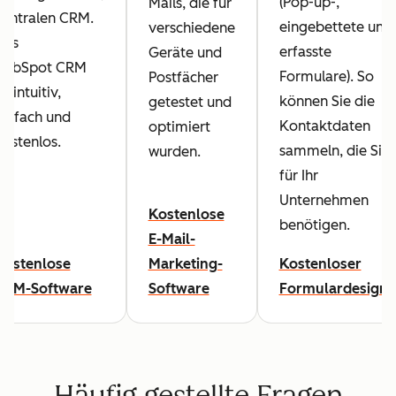
(Pop-up-,
Mails, die für
zentralen CRM.
eingebettete und
verschiedene
Das
erfasste
Geräte und
HubSpot CRM
Formulare). So
Postfächer
st intuitiv,
können Sie die
getestet und
einfach und
Kontaktdaten
optimiert
kostenlos.
sammeln, die Sie
wurden.
für Ihr
Unternehmen
Kostenlose
benötigen.
E-Mail-
Kostenlose
Marketing-
Kostenloser
CRM-Software
Software
Formulardesigne