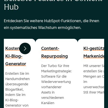
Hub
Entdecken Sie weitere HubSpot-Funktionen, die Ihnen
ein systematisches Wachstum ermöglichen.
Kostenloser
Content-
KI-gestützt
Zurück
Weiter
KI-Blog-
Repurposing
Markenident
Generator
Der Turbo für Ihre
Mit unserer Sof
Marketingstrategie:
erstellen Sie g
Erstellen Sie im
Software für die
Mengen an Con
Handumdrehen
Wiederverwertung
im
überzeugende
vorhandener
unverwechselb
Blogartikel,
Assets in
Stil Ihrer Marke
indem Sie im
verschiedenen
KI-Blog-
Kanälen
Generator von