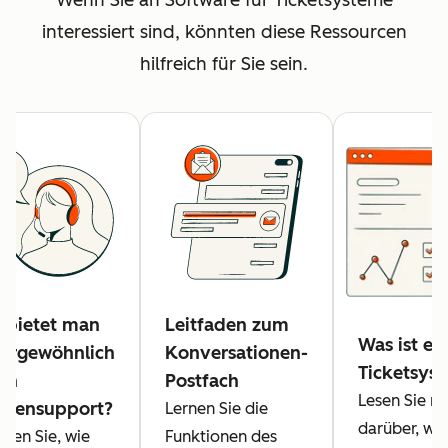
interessiert sind, könnten diese Ressourcen
hilfreich für Sie sein.
 bietet man
Leitfaden zum
Was ist ei
ergewöhnlich
Konversationen-
Ticketsys
en
Postfach
Lesen Sie m
densupport?
Lernen Sie die
darüber, was
hren Sie, wie
Funktionen des