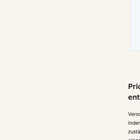
Pri
ent
Versc
indem
zustä