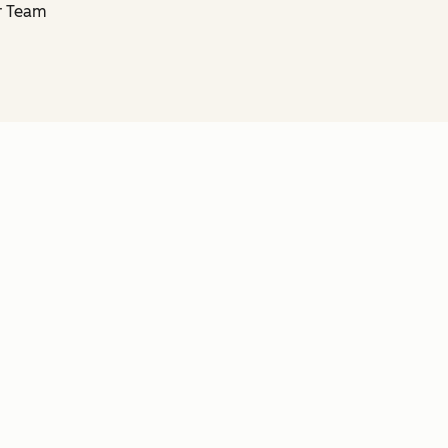
hr Team
en