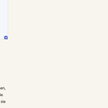
gen,
ie
 sie