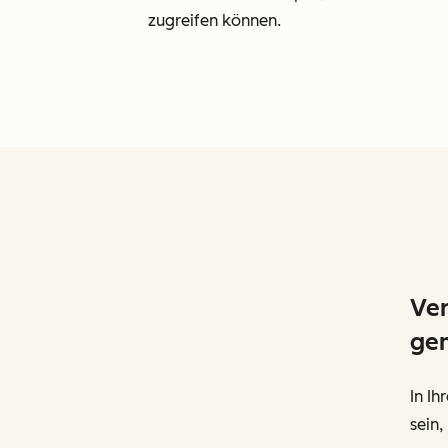
zugreifen können.
Ver
ge
In Ih
sein,