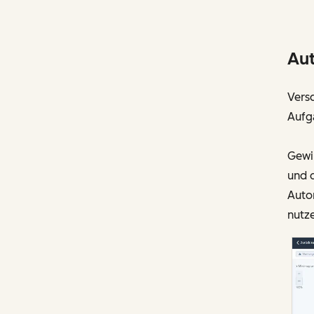
Aut
Versc
Aufga
Gewin
und 
Auto
nutz