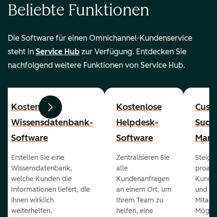
Beliebte Funktionen
Die Software für einen Omnichannel-Kundenservice
steht in
Service Hub
zur Verfügung. Entdecken Sie
nachfolgend weitere Funktionen von Service Hub.
Kostenlose
Kostenlose
Cust
Zurück
Weiter
Wissensdatenbank-
Helpdesk-
Succ
Software
Software
Mana
Erstellen Sie eine
Zentralisieren Sie
Steiger
Wissensdatenbank,
alle
proakt
welche Kunden die
Kundenanfragen
Kunde
Informationen liefert, die
an einem Ort, um
und ge
ihnen wirklich
Ihrem Team zu
Mitarb
weiterhelfen.
helfen, eine
Möglich