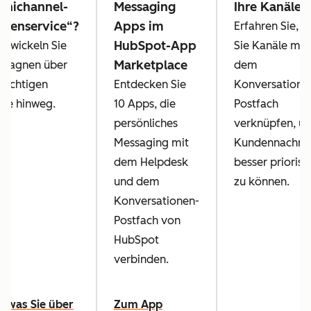
nichannel-
Messaging
Ihre Kanäle
denservice“?
Apps im
Erfahren Sie, w
HubSpot-App
ntwickeln Sie
Sie Kanäle mit
Marketplace
pagnen über
dem
 wichtigen
Entdecken Sie
Konversatione
le hinweg.
10 Apps, die
Postfach
persönliches
verknüpfen, u
Messaging mit
Kundennachric
dem Helpdesk
besser priorisi
und dem
zu können.
Konversationen-
Postfach von
HubSpot
verbinden.
s was Sie über
Zum App