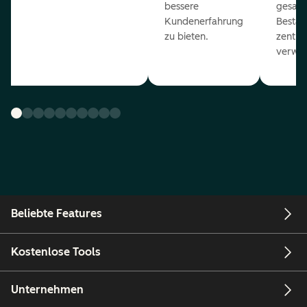
bessere
gesam
Kundenerfahrung
Bestan
zu bieten.
zentral
verwal
Beliebte Features
Kostenlose Tools
Unternehmen