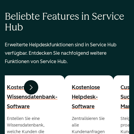
Beliebte Features in Service
Hub
Erweiterte Helpdeskfunktionen sind in Service Hub
verfügbar. Entdecken Sie nachfolgend weitere
Funktionen von Service Hub.
Kostenlose
Kostenlose
Cust
Zurück
Weiter
Wissensdatenbank-
Helpdesk-
Succ
Software
Software
Mana
Erstellen Sie eine
Zentralisieren Sie
Steiger
Wissensdatenbank,
alle
proakt
welche Kunden die
Kundenanfragen
Kunde