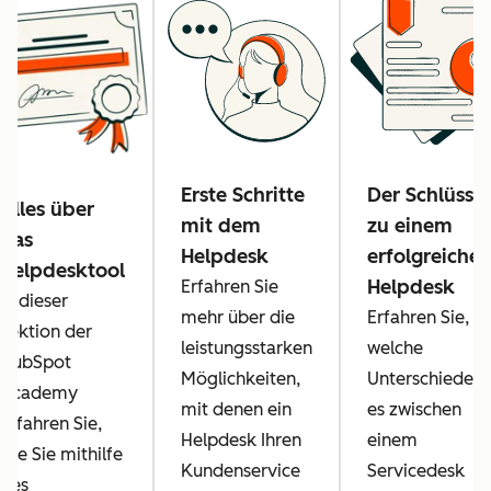
Erste Schritte
Der Schlüssel
Alles über
mit dem
zu einem
das
Helpdesk
erfolgreiche
Helpdesktool
Helpdesk
Erfahren Sie
In dieser
mehr über die
Erfahren Sie,
Lektion der
leistungsstarken
welche
HubSpot
Möglichkeiten,
Unterschiede
Academy
mit denen ein
es zwischen
erfahren Sie,
Helpdesk Ihren
einem
wie Sie mithilfe
Kundenservice
Servicedesk
des