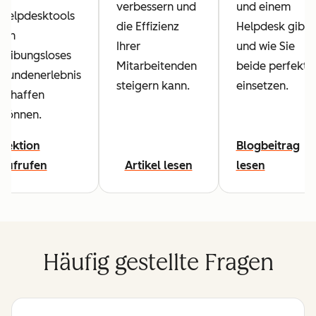
verbessern und
und einem
Helpdesktools
die Effizienz
Helpdesk gibt
ein
Ihrer
und wie Sie
reibungsloses
Mitarbeitenden
beide perfekt
Kundenerlebnis
steigern kann.
einsetzen.
schaffen
können.
Lektion
Blogbeitrag
aufrufen
Artikel lesen
lesen
Häufig gestellte Fragen