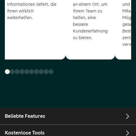
Informationen liefert, die
an einem Ort, um
und ge
ihnen wirklich
Ihrem Team zu
Mitarb
weiterhelfen.
helfen, eine
Möglich
bessere
gesam
Kundenerfahrung
Bestan
zu bieten.
zentral
verwal
Beliebte Features
Kostenlose Tools