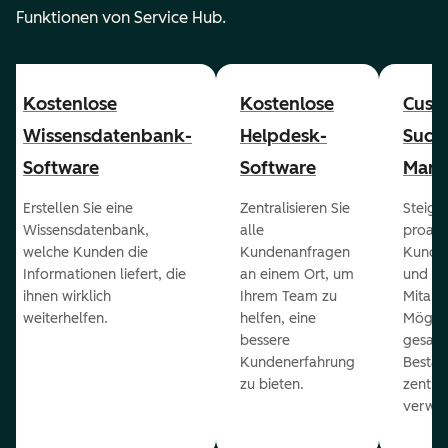
Funktionen von Service Hub.
Kostenlose
Kostenlose
Cust
Wissensdatenbank-
Helpdesk-
Succ
Software
Software
Mana
Erstellen Sie eine
Zentralisieren Sie
Steiger
Wissensdatenbank,
alle
proakt
welche Kunden die
Kundenanfragen
Kunde
Informationen liefert, die
an einem Ort, um
und ge
ihnen wirklich
Ihrem Team zu
Mitarb
weiterhelfen.
helfen, eine
Möglich
bessere
gesam
Kundenerfahrung
Bestan
zu bieten.
zentral
verwal