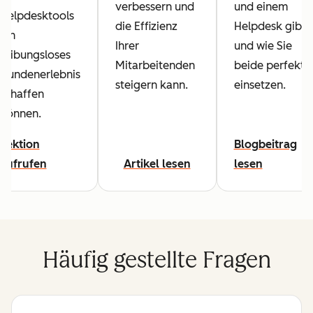
verbessern und
und einem
Helpdesktools
die Effizienz
Helpdesk gibt
ein
Ihrer
und wie Sie
reibungsloses
Mitarbeitenden
beide perfekt
Kundenerlebnis
steigern kann.
einsetzen.
schaffen
können.
Lektion
Blogbeitrag
aufrufen
Artikel lesen
lesen
Häufig gestellte Fragen