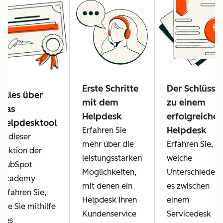
Erste Schritte
Der Schlüssel
Alles über
mit dem
zu einem
das
Helpdesk
erfolgreiche
Helpdesktool
Helpdesk
Erfahren Sie
In dieser
mehr über die
Erfahren Sie,
Lektion der
leistungsstarken
welche
HubSpot
Möglichkeiten,
Unterschiede
Academy
mit denen ein
es zwischen
erfahren Sie,
Helpdesk Ihren
einem
wie Sie mithilfe
Kundenservice
Servicedesk
des