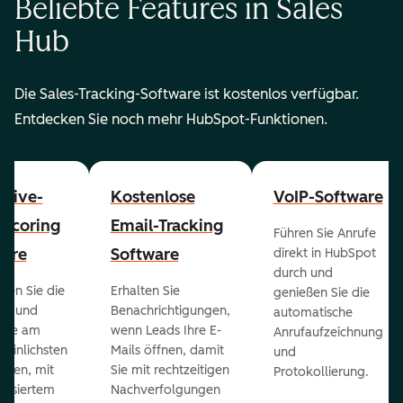
Beliebte Features in Sales
Hub
Die Sales-Tracking-Software ist kostenlos verfügbar.
Entdecken Sie noch mehr HubSpot-Funktionen.
ctive-
Kostenlose
VoIP-Software
-Scoring
Email-Tracking
Führen Sie Anrufe
ware
Software
direkt in HubSpot
durch und
ieren Sie die
Erhalten Sie
genießen Sie die
ts und
Benachrichtigungen,
automatische
 die am
wenn Leads Ihre E-
Anrufaufzeichnung
heinlichsten
Mails öffnen, damit
und
eßen, mit
Sie mit rechtzeitigen
Protokollierung.
tisiertem
Nachverfolgungen