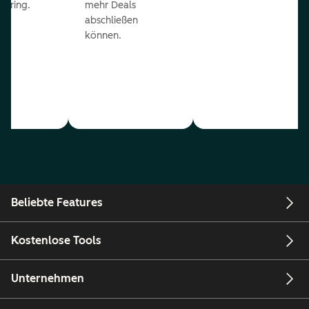
coring.
mehr Deals
abschließen
können.
Beliebte Features
Kostenlose Tools
Unternehmen