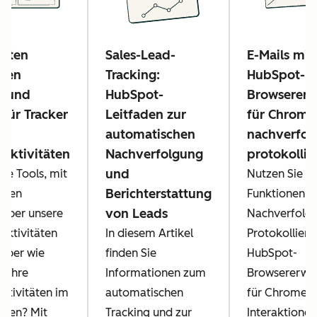
esten
Sales-Lead-
E-Mails mit
osen
Tracking:
HubSpot-
n und
HubSpot-
Browsererw
 für Tracker
Leitfaden zur
für Chrome
automatischen
nachverfol
saktivitäten
Nachverfolgung
protokollie
und
die Tools, mit
Nutzen Sie di
Berichterstattung
 den
Funktionen 
von Leads
 über unsere
Nachverfolg
Aktivitäten
In diesem Artikel
Protokolliere
 aber wie
finden Sie
HubSpot-
e Ihre
Informationen zum
Browsererwe
aktivitäten im
automatischen
für Chrome, 
alten? Mit
Tracking und zur
Interaktionen