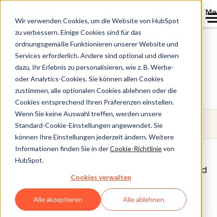
Me
Wir verwenden Cookies, um die Website von HubSpot
zu verbessern. Einige Cookies sind für das
ordnungsgemäße Funktionieren unserer Website und
Services erforderlich. Andere sind optional und dienen
Migrationsservices
dazu, Ihr Erlebnis zu personalisieren, wie z. B. Werbe-
oder Analytics-Cookies. Sie können allen Cookies
zustimmen, alle optionalen Cookies ablehnen oder die
Cookies entsprechend Ihren Präferenzen einstellen.
Wenn Sie keine Auswahl treffen, werden unsere
Menu
Standard-Cookie-Einstellungen angewendet. Sie
können Ihre Einstellungen jederzeit ändern. Weitere
Informationen finden Sie in der
Cookie-Richtlinie
von
Das Replatforming-Team von HubSpot steht
HubSpot.
Ihnen beim Umstellen Ihrer Inhalte, Designs und
Cookies verwalten
Daten hilfreich zur Seite und sorgt dafür, dass
Alle akzeptieren
Alle ablehnen
alles einsatzbereit für Sie ist.