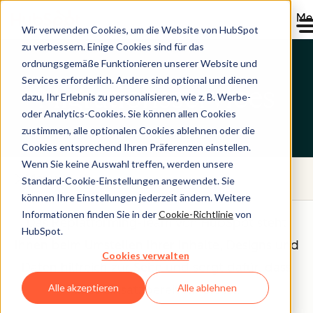
Me
Wir verwenden Cookies, um die Website von HubSpot
zu verbessern. Einige Cookies sind für das
ordnungsgemäße Funktionieren unserer Website und
Services erforderlich. Andere sind optional und dienen
Migrationsservices
dazu, Ihr Erlebnis zu personalisieren, wie z. B. Werbe-
oder Analytics-Cookies. Sie können allen Cookies
zustimmen, alle optionalen Cookies ablehnen oder die
Cookies entsprechend Ihren Präferenzen einstellen.
Wenn Sie keine Auswahl treffen, werden unsere
Menu
Standard-Cookie-Einstellungen angewendet. Sie
können Ihre Einstellungen jederzeit ändern. Weitere
Informationen finden Sie in der
Cookie-Richtlinie
von
Das Replatforming-Team von HubSpot steht
HubSpot.
Ihnen beim Umstellen Ihrer Inhalte, Designs und
Cookies verwalten
Daten hilfreich zur Seite und sorgt dafür, dass
Alle akzeptieren
Alle ablehnen
alles einsatzbereit für Sie ist.