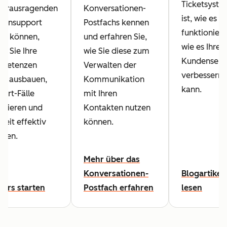
Ticketsyste
 herausragenden
Konversationen-
ist, wie es
densupport
Postfachs kennen
funktioniert
en können,
und erfahren Sie,
wie es Ihren
m Sie Ihre
wie Sie diese zum
Kundenserv
petenzen
Verwalten der
verbessern
er ausbauen,
Kommunikation
kann.
ort-Fälle
mit Ihren
ysieren und
Kontakten nutzen
 Zeit effektiv
können.
eilen.
Mehr über das
Konversationen-
Blogartikel
Kurs starten
Postfach erfahren
lesen