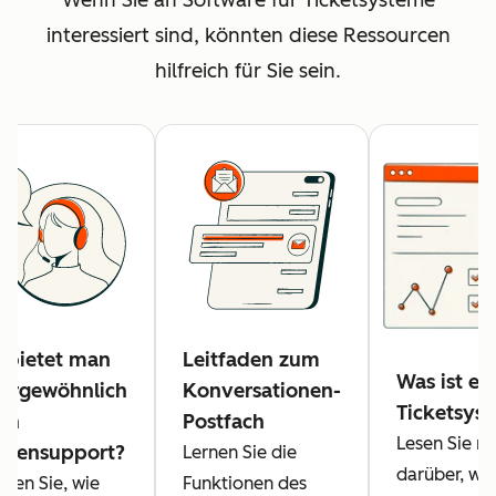
interessiert sind, könnten diese Ressourcen
hilfreich für Sie sein.
 bietet man
Leitfaden zum
Was ist ei
ergewöhnlich
Konversationen-
Ticketsys
en
Postfach
Lesen Sie m
densupport?
Lernen Sie die
darüber, was
hren Sie, wie
Funktionen des