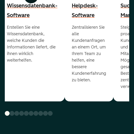
Wissensdatenbank-
Helpdesk-
Succ
Software
Software
Mana
Erstellen Sie eine
Zentralisieren Sie
Steiger
Wissensdatenbank,
alle
proakt
welche Kunden die
Kundenanfragen
Kunde
Informationen liefert, die
an einem Ort, um
und ge
ihnen wirklich
Ihrem Team zu
Mitarb
weiterhelfen.
helfen, eine
Möglich
bessere
gesam
Kundenerfahrung
Bestan
zu bieten.
zentral
verwal