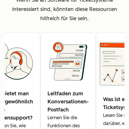
interessiert sind, könnten diese Ressourcen
hilfreich für Sie sein.
 bietet man
Leitfaden zum
Was ist ei
ergewöhnlich
Konversationen-
Ticketsys
en
Postfach
Lesen Sie m
densupport?
Lernen Sie die
darüber, was
hren Sie, wie
Funktionen des