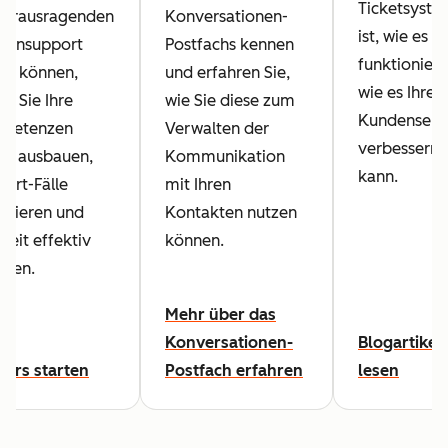
Ticketsyste
 herausragenden
Konversationen-
ist, wie es
densupport
Postfachs kennen
funktioniert
en können,
und erfahren Sie,
wie es Ihren
m Sie Ihre
wie Sie diese zum
Kundenserv
petenzen
Verwalten der
verbessern
er ausbauen,
Kommunikation
kann.
ort-Fälle
mit Ihren
ysieren und
Kontakten nutzen
 Zeit effektiv
können.
eilen.
Mehr über das
Konversationen-
Blogartikel
Kurs starten
Postfach erfahren
lesen