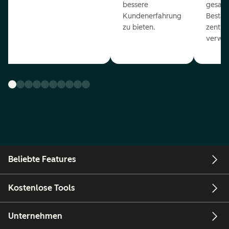
bessere
gesam
Kundenerfahrung
Bestan
zu bieten.
zentral
verwal
Beliebte Features
Kostenlose Tools
Unternehmen