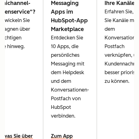
nichannel-
Messaging
Ihre Kanäle
denservice“?
Apps im
Erfahren Sie, w
HubSpot-App
ntwickeln Sie
Sie Kanäle mit
Marketplace
pagnen über
dem
 wichtigen
Entdecken Sie
Konversatione
le hinweg.
10 Apps, die
Postfach
persönliches
verknüpfen, u
Messaging mit
Kundennachric
dem Helpdesk
besser priorisi
und dem
zu können.
Konversationen-
Postfach von
HubSpot
verbinden.
s was Sie über
Zum App