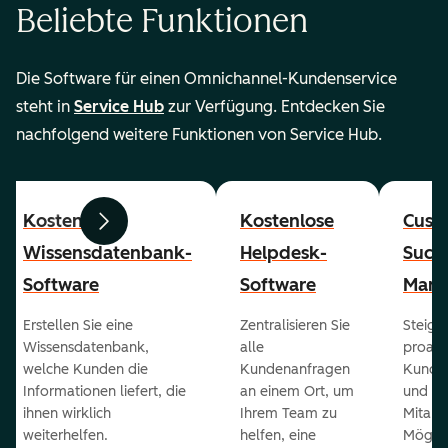
Beliebte Funktionen
Die Software für einen Omnichannel-Kundenservice
steht in
Service Hub
zur Verfügung. Entdecken Sie
nachfolgend weitere Funktionen von Service Hub.
Kostenlose
Kostenlose
Cust
Zurück
Weiter
Wissensdatenbank-
Helpdesk-
Succ
Software
Software
Mana
Erstellen Sie eine
Zentralisieren Sie
Steiger
Wissensdatenbank,
alle
proakt
welche Kunden die
Kundenanfragen
Kunde
Informationen liefert, die
an einem Ort, um
und ge
ihnen wirklich
Ihrem Team zu
Mitarb
weiterhelfen.
helfen, eine
Möglich