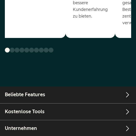
bessere
gesam
Kundenerfahrung
Bestan
zu bieten.
zentral
verwal
Beliebte Features
Kostenlose Tools
Unternehmen