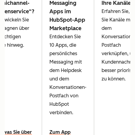
nichannel-
Messaging
Ihre Kanäle
denservice“?
Apps im
Erfahren Sie, w
HubSpot-App
ntwickeln Sie
Sie Kanäle mit
Marketplace
pagnen über
dem
 wichtigen
Entdecken Sie
Konversatione
le hinweg.
10 Apps, die
Postfach
persönliches
verknüpfen, u
Messaging mit
Kundennachric
dem Helpdesk
besser priorisi
und dem
zu können.
Konversationen-
Postfach von
HubSpot
verbinden.
s was Sie über
Zum App