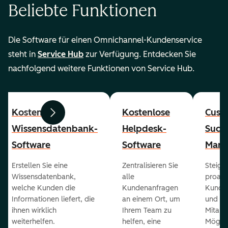
Beliebte Funktionen
Die Software für einen Omnichannel-Kundenservice
steht in
Service Hub
zur Verfügung. Entdecken Sie
nachfolgend weitere Funktionen von Service Hub.
Kostenlose
Kostenlose
Cust
Zurück
Weiter
Wissensdatenbank-
Helpdesk-
Succ
Software
Software
Mana
Erstellen Sie eine
Zentralisieren Sie
Steiger
Wissensdatenbank,
alle
proakt
welche Kunden die
Kundenanfragen
Kunde
Informationen liefert, die
an einem Ort, um
und ge
ihnen wirklich
Ihrem Team zu
Mitarb
weiterhelfen.
helfen, eine
Möglich