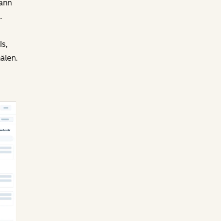
ann
.
s,
älen.