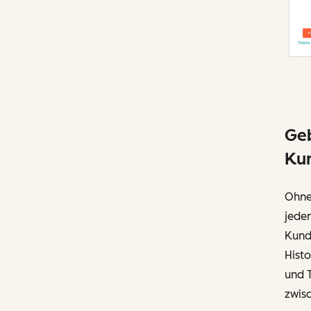
Geb
Ku
Ohne
jedem
Kund
Histo
und 
zwisc