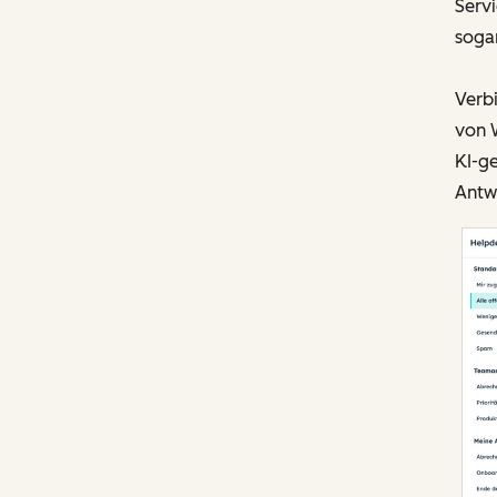
Serv
sogar
Verbi
von W
KI-ge
Antw