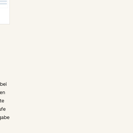
bei
ben
te
ufe
gabe