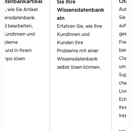
Chat
datenbankartikel
Sie Ihre
Autom
ie, wie Sie Artikel
Wissensdatenbank
Sie A
issensdatenbank
ein
auf h
 und bearbeiten,
Erfahren Sie, wie Ihre
geste
e Kundinnen und
Kundinnen und
Frage
robleme
Kunden ihre
biete
ig und in ihrem
Probleme mit einer
Chatb
Tempo lösen
Wissensdatenbank
um di
selbst lösen können.
Suppo
chatt
Live-
Echtz
Ihren
Inter