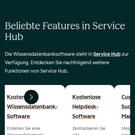
Beliebte Features in Service
Hub
Die Wissensdatenbanksoftware steht in
Service Hub
zur
Verfügung. Entdecken Sie nachfolgend weitere
Funktionen von Service Hub.
Kostenlose
Kostenlose
Cust
Zurück
Weiter
Wissensdatenbank-
Helpdesk-
Succ
Software
Software
Mana
Erstellen Sie eine
Zentralisieren Sie
Steiger