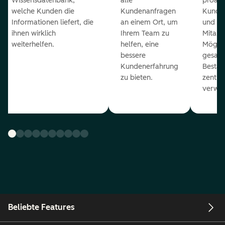
Wissensdatenbank,
alle
proakt
welche Kunden die
Kundenanfragen
Kunde
Informationen liefert, die
an einem Ort, um
und ge
ihnen wirklich
Ihrem Team zu
Mitarb
weiterhelfen.
helfen, eine
Möglich
bessere
gesam
Kundenerfahrung
Bestan
zu bieten.
zentral
verwal
Beliebte Features