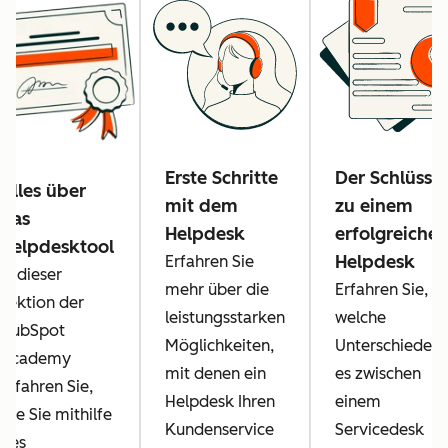
Erste Schritte
Der Schlüssel
Alles über
mit dem
zu einem
das
Helpdesk
erfolgreiche
Helpdesktool
Helpdesk
Erfahren Sie
In dieser
mehr über die
Erfahren Sie,
Lektion der
leistungsstarken
welche
HubSpot
Möglichkeiten,
Unterschiede
Academy
mit denen ein
es zwischen
erfahren Sie,
Helpdesk Ihren
einem
wie Sie mithilfe
Kundenservice
Servicedesk
des