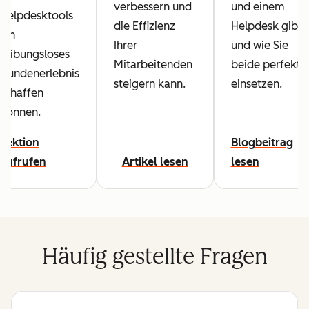
verbessern und
und einem
Helpdesktools
die Effizienz
Helpdesk gibt
ein
Ihrer
und wie Sie
reibungsloses
Mitarbeitenden
beide perfekt
Kundenerlebnis
steigern kann.
einsetzen.
schaffen
können.
Lektion
Blogbeitrag
aufrufen
Artikel lesen
lesen
Häufig gestellte Fragen