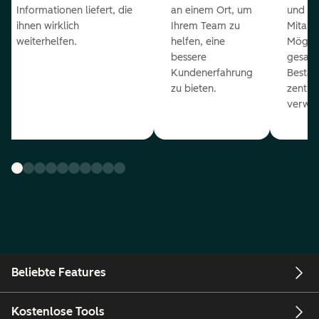
Informationen liefert, die
an einem Ort, um
und ge
ihnen wirklich
Ihrem Team zu
Mitarb
weiterhelfen.
helfen, eine
Möglich
bessere
gesam
Kundenerfahrung
Bestan
zu bieten.
zentral
verwal
Beliebte Features
Kostenlose Tools