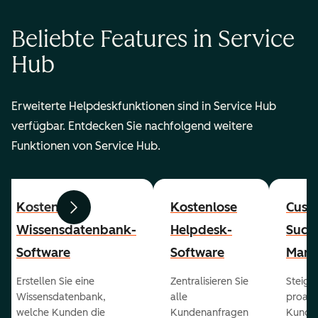
Beliebte Features in Service
Hub
Erweiterte Helpdeskfunktionen sind in Service Hub
verfügbar. Entdecken Sie nachfolgend weitere
Funktionen von Service Hub.
Kostenlose
Kostenlose
Cust
Zurück
Weiter
Wissensdatenbank-
Helpdesk-
Succ
Software
Software
Mana
Erstellen Sie eine
Zentralisieren Sie
Steiger
Wissensdatenbank,
alle
proakt
welche Kunden die
Kundenanfragen
Kunde