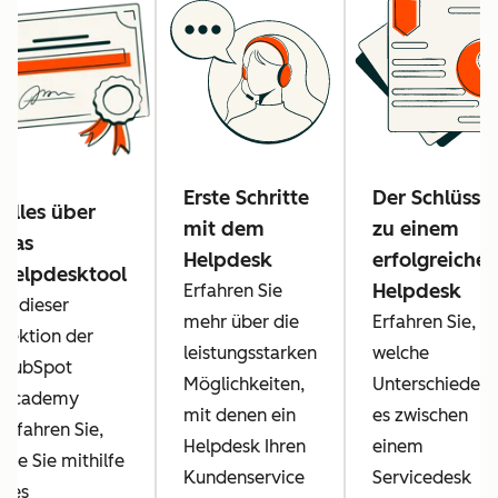
Erste Schritte
Der Schlüssel
Alles über
mit dem
zu einem
das
Helpdesk
erfolgreiche
Helpdesktool
Helpdesk
Erfahren Sie
In dieser
mehr über die
Erfahren Sie,
Lektion der
leistungsstarken
welche
HubSpot
Möglichkeiten,
Unterschiede
Academy
mit denen ein
es zwischen
erfahren Sie,
Helpdesk Ihren
einem
wie Sie mithilfe
Kundenservice
Servicedesk
des