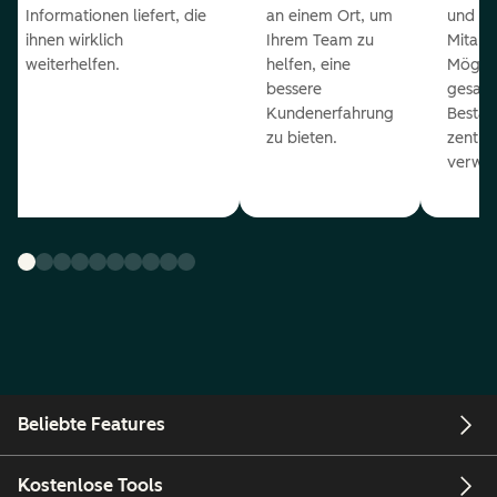
Informationen liefert, die
an einem Ort, um
und ge
ihnen wirklich
Ihrem Team zu
Mitarb
weiterhelfen.
helfen, eine
Möglich
bessere
gesam
Kundenerfahrung
Bestan
zu bieten.
zentral
verwal
Beliebte Features
Kostenlose Tools