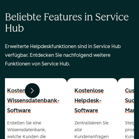
Beliebte Features in Service
Hub
Erweiterte Helpdeskfunktionen sind in Service Hub
verfügbar. Entdecken Sie nachfolgend weitere
Funktionen von Service Hub.
Kostenlose
Kostenlose
Cust
Zurück
Weiter
Wissensdatenbank-
Helpdesk-
Succ
Software
Software
Mana
Erstellen Sie eine
Zentralisieren Sie
Steiger
Wissensdatenbank,
alle
proakt
welche Kunden die
Kundenanfragen
Kunde