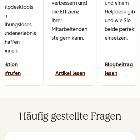
verbessern und
und einem
Helpdesktools
die Effizienz
Helpdesk gibt
ein
Ihrer
und wie Sie
reibungsloses
Mitarbeitenden
beide perfekt
Kundenerlebnis
steigern kann.
einsetzen.
schaffen
können.
Lektion
Blogbeitrag
aufrufen
Artikel lesen
lesen
Häufig gestellte Fragen