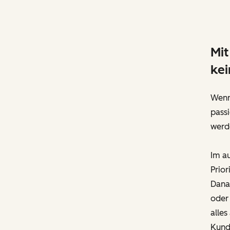
Mit
kei
Wenn
passi
werde
Im a
Prior
Danac
oder
alles
Kund