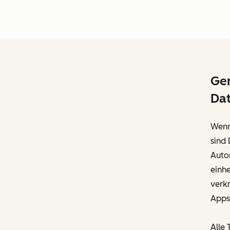
Gem
Da
Wenn
sind 
Auto
einh
verk
Apps 
Alle 