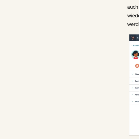
auch 
wied
werd