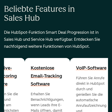
Beliebte Features in
Sales Hub
Die HubSpot-Funktion Smart Deal Progression ist in
Sales Hub und Service Hub verfügbar. Entdecken Sie
nachfolgend weitere Funktionen von HubSpot.
ctive-
Kostenlose
VoIP-Software
-Scoring
Email-Tracking
Führen Sie Anrufe
ware
Software
direkt in HubSpot
durch und
ieren Sie die
Erhalten Sie
genießen Sie die
ts und
Benachrichtigungen,
automatische
 die am
wenn Leads Ihre E-
Anrufaufzeichnung
heinlichsten
Mails öffnen, damit
und