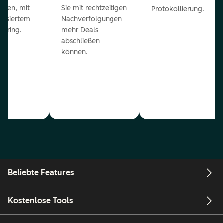
eßen, mit
Sie mit rechtzeitigen
Protokollierung.
tisiertem
Nachverfolgungen
coring.
mehr Deals
abschließen
können.
Beliebte Features
Kostenlose Tools