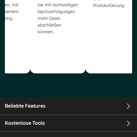
eßen, mit
Sie mit rechtzeitigen
Protokollierung.
tisiertem
Nachverfolgungen
coring.
mehr Deals
abschließen
können.
Beliebte Features
Kostenlose Tools