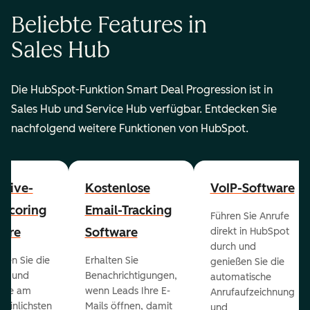
Beliebte Features in
Sales Hub
Die HubSpot-Funktion Smart Deal Progression ist in
Sales Hub und Service Hub verfügbar. Entdecken Sie
nachfolgend weitere Funktionen von HubSpot.
ctive-
Kostenlose
VoIP-Software
-Scoring
Email-Tracking
Führen Sie Anrufe
ware
Software
direkt in HubSpot
durch und
ieren Sie die
Erhalten Sie
genießen Sie die
ts und
Benachrichtigungen,
automatische
 die am
wenn Leads Ihre E-
Anrufaufzeichnung
heinlichsten
Mails öffnen, damit
und