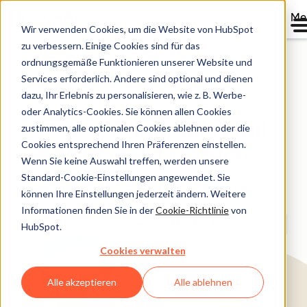
Me
Wir verwenden Cookies, um die Website von HubSpot
zu verbessern. Einige Cookies sind für das
Verzeichnis
ordnungsgemäße Funktionieren unserer Website und
Services erforderlich. Andere sind optional und dienen
dazu, Ihr Erlebnis zu personalisieren, wie z. B. Werbe-
oder Analytics-Cookies. Sie können allen Cookies
DGV revolutioniert mit
zustimmen, alle optionalen Cookies ablehnen oder die
Cookies entsprechend Ihren Präferenzen einstellen.
HubSpot-CRM den
Wenn Sie keine Auswahl treffen, werden unsere
Golfsport
Standard-Cookie-Einstellungen angewendet. Sie
können Ihre Einstellungen jederzeit ändern. Weitere
Sport und Fitness
Informationen finden Sie in der
Cookie-Richtlinie
von
Mittelständische Unternehmen (25–200 Mitarbeitende)
HubSpot.
Cookies verwalten
Alle akzeptieren
Alle ablehnen