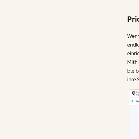
Pri
Wenn 
endl
einri
Mithi
bleib
ihre 