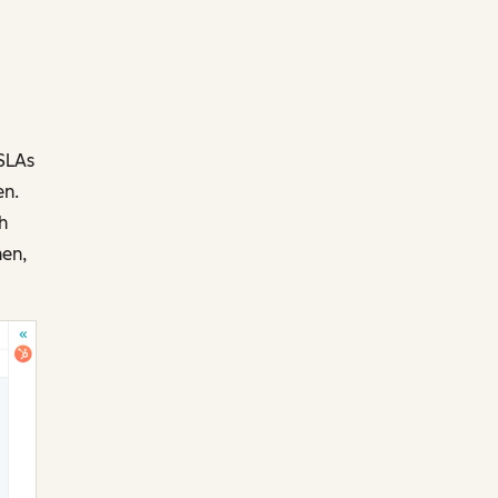
SLAs
en.
h
hen,