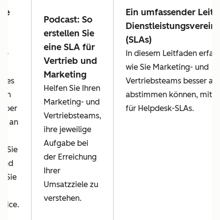
ose
Ein umfassender Leitf
Podcast: So
k-
Dienstleistungsverei
erstellen Sie
e
(SLAs)
eine SLA für
Sie
In diesem Leitfaden erfahr
Vertrieb und
wie Sie Marketing- und
Marketing
ames
Vertriebsteams besser au
Helfen Sie Ihren
den
abstimmen können, mit Be
Marketing- und
 über
für Helpdesk-SLAs.
Vertriebsteams,
en an
ihre jeweilige
Aufgabe bei
en Sie
der Erreichung
 und
Ihrer
n Sie
Umsatzziele zu
verstehen.
vice.