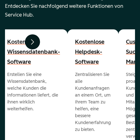
Entdecken Sie nachfolgend weitere Funktionen von
Service Hub.
Kostenlose
Kostenlose
Cust
Zurück
Weiter
Wissensdatenbank-
Helpdesk-
Succ
Software
Software
Mana
Erstellen Sie eine
Zentralisieren Sie
Steiger
Wissensdatenbank,
alle
proakt
welche Kunden die
Kundenanfragen
Kunde
Informationen liefert, die
an einem Ort, um
und ge
ihnen wirklich
Ihrem Team zu
Mitarb
weiterhelfen.
helfen, eine
Möglich
bessere
gesam
Kundenerfahrung
Bestan
zu bieten.
zentral
verwal